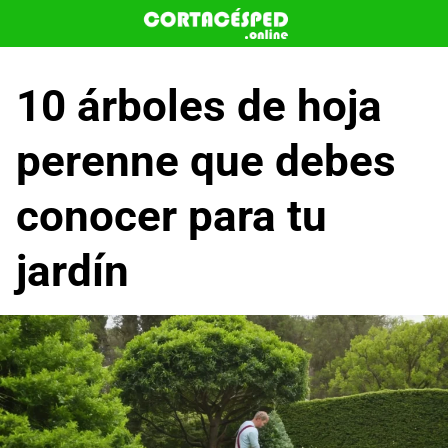
Saltar
al
contenido
10 árboles de hoja
perenne que debes
conocer para tu
jardín