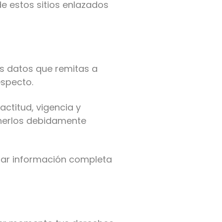
de estos sitios enlazados
os datos que remitas a
especto.
actitud, vigencia y
enerlos debidamente
onar información completa