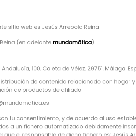
este sitio web es Jesús Arrebola Reina
 Reina (en adelante
mundomātica
)
Andalucía, 100. Caleta de Vélez. 29751. Málaga. E
distribución de contenido relacionado con hogar y
ción de productos de afiliado.
o@mundomatica.es
con tu consentimiento, y de acuerdo al uso estable
ados a un fichero automatizado debidamente inscr
l que el responsable de dicho fichero es: Jesús Ar