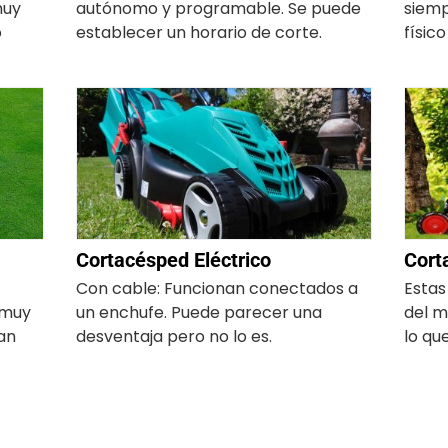
muy
autónomo y programable. Se puede
siemp
o
establecer un horario de corte.
físic
Cortacésped Eléctrico
Cort
Con cable: Funcionan conectados a
Estas
 muy
un enchufe. Puede parecer una
del m
tan
desventaja pero no lo es.
lo qu