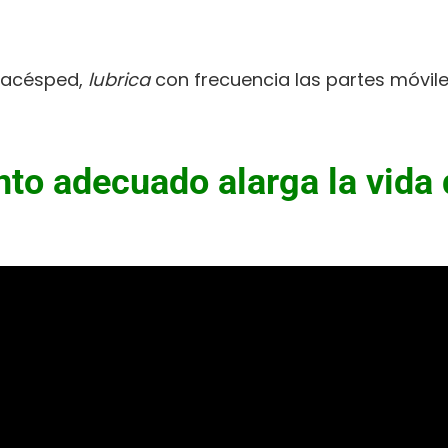
tacésped,
lubrica
con frecuencia las partes móviles
to adecuado alarga la vida 