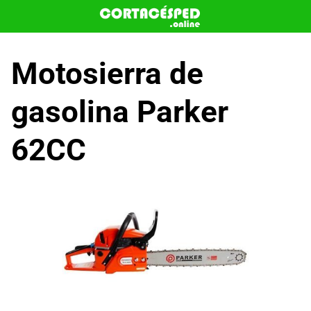
Saltar
al
contenido
Motosierra de
gasolina Parker
62CC