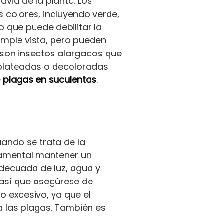
via de la planta. Los
 colores, incluyendo verde,
o que puede debilitar la
imple vista, pero pueden
s son insectos alargados que
plateadas o decoloradas.
e plagas en suculentas
.
uando se trata de la
ndamental mantener un
adecuada de luz, agua y
, así que asegúrese de
go excesivo, ya que el
a las plagas. También es