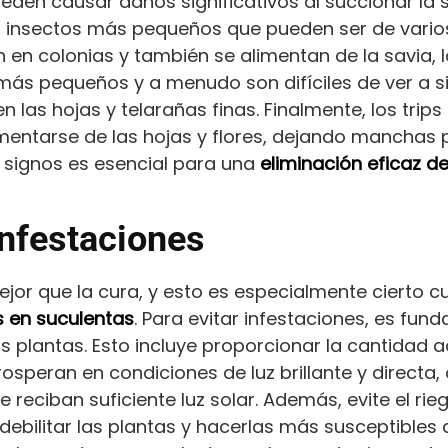
den causar daños significativos al succionar la sa
n insectos más pequeños que pueden ser de varios
 en colonias y también se alimentan de la savia, l
más pequeños y a menudo son difíciles de ver a s
 las hojas y telarañas finas. Finalmente, los trip
mentarse de las hojas y flores, dejando manchas 
 signos es esencial para una
eliminación eficaz d
infestaciones
jor que la cura, y esto es especialmente cierto c
s en suculentas
. Para evitar infestaciones, es fu
 plantas. Esto incluye proporcionar la cantidad 
rosperan en condiciones de luz brillante y directa
 reciban suficiente luz solar. Además, evite el rie
bilitar las plantas y hacerlas más susceptibles 