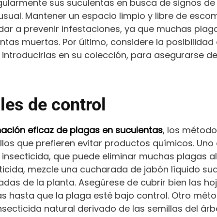
gularmente sus suculentas en busca de signos de
usual. Mantener un espacio limpio y libre de esc
ar a prevenir infestaciones, ya que muchas plag
ntas muertas. Por último, considere la posibilidad
introducirlas en su colección, para asegurarse d
les de control
nación eficaz de plagas en suculentas
, los método
llos que prefieren evitar productos químicos. Un
n insecticida, que puede eliminar muchas plagas a
ticida, mezcle una cucharada de jabón líquido sua
das de la planta. Asegúrese de cubrir bien las hojas
 hasta que la plaga esté bajo control. Otro méto
secticida natural derivado de las semillas del árb