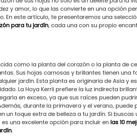
razón de sus hojas no solo es un deleite para la v
dez y amor, lo que las convierte en una opción pe
o. En este artículo, te presentaremos una selecci
ón para tu jardín
, cada una con su propio encant
cida como la planta del corazón o la planta de ce
ntas. Sus hojas carnosas y brillantes tienen una 
quier jardín. Esta planta es originaria de Asia y 
dado. La Hoya Kerrii prefiere la luz indirecta brilla
egarla en exceso, ya que sus raíces pueden pudri
emás, durante la primavera y el verano, puede p
n un toque extra de belleza a tu jardín. Si buscas
i es una excelente opción para incluir en
las 10 me
ardín
.