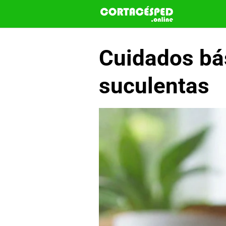
Saltar
al
contenido
Cuidados bás
suculentas